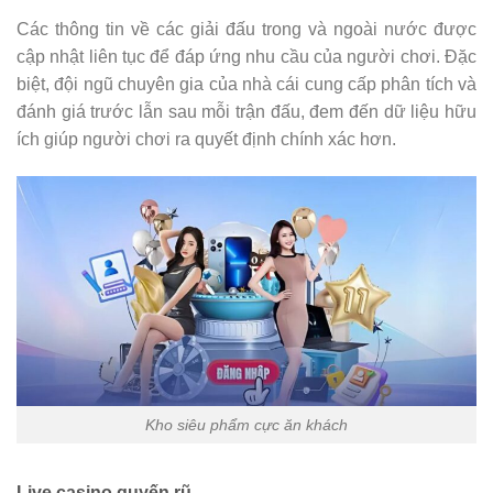
Các thông tin về các giải đấu trong và ngoài nước được
cập nhật liên tục để đáp ứng nhu cầu của người chơi. Đặc
biệt, đội ngũ chuyên gia của nhà cái cung cấp phân tích và
đánh giá trước lẫn sau mỗi trận đấu, đem đến dữ liệu hữu
ích giúp người chơi ra quyết định chính xác hơn.
Kho siêu phẩm cực ăn khách
Live casino quyến rũ