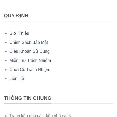
QUY ĐỊNH
Giới Thiệu
Chính Sách Bảo Mật
Điều Khoản Sử Dụng
Miễn Trừ Trách Nhiệm
Chơi Có Trách Nhiệm
Liên Hệ
THÔNG TIN CHUNG
Trang kèo nhà cái - kèo nhà cái 5