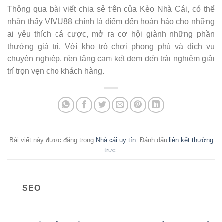
Thông qua bài viết chia sẻ trên của Kèo Nhà Cái, có thể
nhận thấy
VIVU88
chính là điểm đến hoàn hảo cho những
ai yêu thích cá cược, mở ra cơ hội giành những phần
thưởng giá trị. Với kho trò chơi phong phú và dịch vụ
chuyên nghiệp, nền tảng cam kết đem đến trải nghiệm giải
trí trọn vẹn cho khách hàng.
Bài viết này được đăng trong
Nhà cái uy tín
. Đánh dấu
liên kết thường
trực
.
SEO