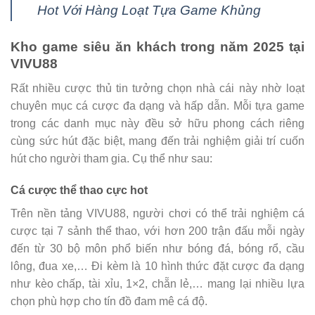
Hot Với Hàng Loạt Tựa Game Khủng
Kho game siêu ăn khách trong năm 2025 tại
VIVU88
Rất nhiều cược thủ tin tưởng chọn nhà cái này nhờ loạt
chuyên mục cá cược đa dạng và hấp dẫn. Mỗi tựa game
trong các danh mục này đều sở hữu phong cách riêng
cùng sức hút đặc biệt, mang đến trải nghiệm giải trí cuốn
hút cho người tham gia. Cụ thể như sau:
Cá cược thể thao cực hot
Trên nền tảng
VIVU88
, người chơi có thể trải nghiệm cá
cược tại 7 sảnh thể thao, với hơn 200 trận đấu mỗi ngày
đến từ 30 bộ môn phổ biến như bóng đá, bóng rổ, cầu
lông, đua xe,… Đi kèm là 10 hình thức đặt cược đa dạng
như kèo chấp, tài xỉu, 1×2, chẵn lẻ,… mang lại nhiều lựa
chọn phù hợp cho tín đồ đam mê cá độ.