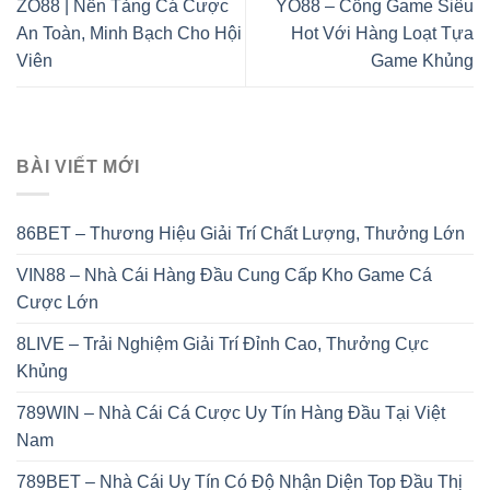
ZO88 | Nền Tảng Cá Cược
YO88 – Cổng Game Siêu
An Toàn, Minh Bạch Cho Hội
Hot Với Hàng Loạt Tựa
Viên
Game Khủng
BÀI VIẾT MỚI
86BET – Thương Hiệu Giải Trí Chất Lượng, Thưởng Lớn
VIN88 – Nhà Cái Hàng Đầu Cung Cấp Kho Game Cá
Cược Lớn
8LIVE – Trải Nghiệm Giải Trí Đỉnh Cao, Thưởng Cực
Khủng
789WIN – Nhà Cái Cá Cược Uy Tín Hàng Đầu Tại Việt
Nam
789BET – Nhà Cái Uy Tín Có Độ Nhận Diện Top Đầu Thị