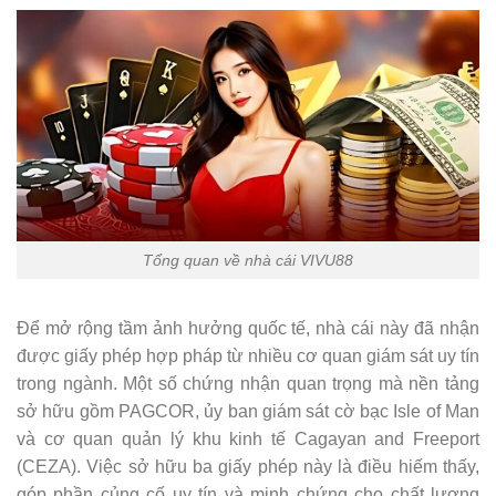
Tổng quan về nhà cái VIVU88
Để mở rộng tầm ảnh hưởng quốc tế, nhà cái này đã nhận
được giấy phép hợp pháp từ nhiều cơ quan giám sát uy tín
trong ngành. Một số chứng nhận quan trọng mà nền tảng
sở hữu gồm PAGCOR, ủy ban giám sát cờ bạc Isle of Man
và cơ quan quản lý khu kinh tế Cagayan and Freeport
(CEZA). Việc sở hữu ba giấy phép này là điều hiếm thấy,
góp phần củng cố uy tín và minh chứng cho chất lượng