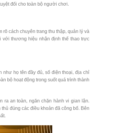
tuyệt đối cho toàn bộ người chơi.
m rõ cách chuyên trang thu thập, quản lý và
i với thương hiệu nhận định thể thao trực
như họ tên đầy đủ, số điện thoại, địa chỉ
àn bộ hoạt động trong suốt quá trình thành
n ra an toàn, ngăn chặn hành vi gian lận.
ân thủ đúng các điều khoản đã công bố. Bên
ất.