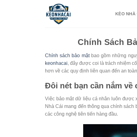
Bỏ
qua
KÈO NHÀ 
nội
dung
Chính Sách Bả
Chính sách bảo mật
bao gồm những nguyê
keonhacai
, đây được coi là trách nhiệm cố
hơn về các quy định liên quan đến an toàn 
Đôi nét bạn cần nắm về 
Việc bảo mật dữ liệu cá nhân luôn được x
Nhà Cái mang đến thông qua
chính sách 
các công nghệ tiên tiến hàng đầu.