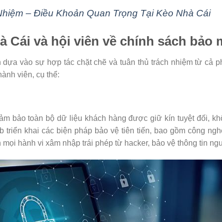
Nhiệm – Điều Khoản Quan Trọng Tại Kèo Nhà Cái
 Cái và hội viên về chính sách bảo 
 dựa vào sự hợp tác chặt chẽ và tuân thủ trách nhiệm từ cả 
hành viên, cụ thể:
m bảo toàn bộ dữ liệu khách hàng được giữ kín tuyệt đối, khô
b triển khai các biện pháp bảo vệ tiên tiến, bao gồm công ng
 mọi hành vi xâm nhập trái phép từ hacker, bảo vệ thông tin ng