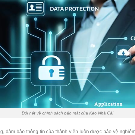
Đôi nét về chính sách bảo mật của Kèo Nhà Cái
, đảm bảo thông tin của thành viên luôn được bảo vệ nghiêm 