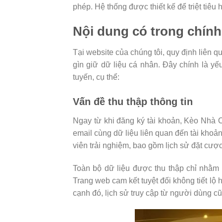
phép. Hệ thống được thiết kế để triệt tiêu
Nội dung có trong chính
Tại website của chúng tôi, quy định liên q
gìn giữ dữ liệu cá nhân. Đây chính là yế
tuyến, cụ thể:
Vấn đề thu thập thông tin
Ngay từ khi đăng ký tài khoản, Kèo Nhà C
email cùng dữ liệu liên quan đến tài khoả
viên trải nghiệm, bao gồm lịch sử đặt cược,
Toàn bộ dữ liệu được thu thập chỉ nhằm p
Trang web cam kết tuyệt đối không tiết lộ
cạnh đó, lịch sử truy cập từ người dùng c