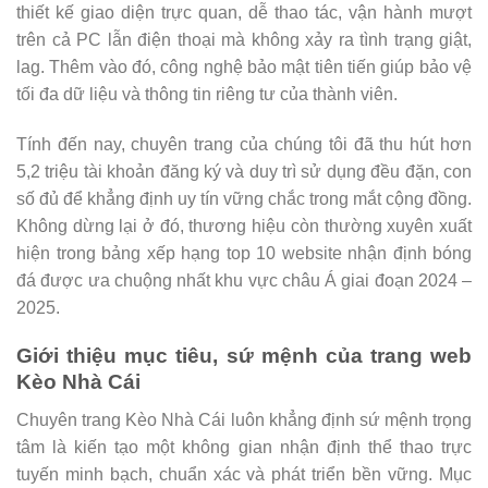
thiết kế giao diện trực quan, dễ thao tác, vận hành mượt
trên cả PC lẫn điện thoại mà không xảy ra tình trạng giật,
lag. Thêm vào đó, công nghệ bảo mật tiên tiến giúp bảo vệ
tối đa dữ liệu và thông tin riêng tư của thành viên.
Tính đến nay, chuyên trang của chúng tôi đã thu hút hơn
5,2 triệu tài khoản đăng ký và duy trì sử dụng đều đặn, con
số đủ để khẳng định uy tín vững chắc trong mắt cộng đồng.
Không dừng lại ở đó, thương hiệu còn thường xuyên xuất
hiện trong bảng xếp hạng top 10 website nhận định bóng
đá được ưa chuộng nhất khu vực châu Á giai đoạn 2024 –
2025.
Giới thiệu mục tiêu, sứ mệnh của trang web
Kèo Nhà Cái
Chuyên trang Kèo Nhà Cái luôn khẳng định sứ mệnh trọng
tâm là kiến tạo một không gian nhận định thể thao trực
tuyến minh bạch, chuẩn xác và phát triển bền vững. Mục