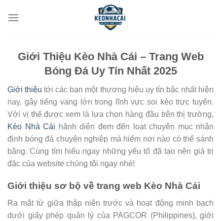
Bỏ
qua
nội
dung
Giới Thiệu Kèo Nhà Cái – Trang Web
Bóng Đá Uy Tín Nhất 2025
Giới thiệu
tới các bạn một thương hiệu uy tín bậc nhất hiện
nay, gây tiếng vang lớn trong lĩnh vực soi kèo trực tuyến.
Với vị thế được xem là lựa chọn hàng đầu trên thị trường,
Kèo Nhà Cái
hãnh diện đem đến loạt chuyên mục nhận
định bóng đá chuyên nghiệp mà hiếm nơi nào có thể sánh
bằng. Cùng tìm hiểu ngay những yếu tố đã tạo nên giá trị
đặc của website chúng tôi ngay nhé!
Giới thiệu sơ bộ về trang web Kèo Nhà Cái
Ra mắt từ giữa thập niên trước và hoạt động minh bạch
dưới giấy phép quản lý của PAGCOR (Philippines),
giới