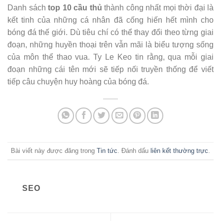
Danh sách
top 10 cầu thủ
thành công nhất mọi thời đại là
kết tinh của những cá nhân đã cống hiến hết mình cho
bóng đá thế giới. Dù tiêu chí có thể thay đổi theo từng giai
đoạn, những huyền thoại trên vẫn mãi là biểu tượng sống
của môn thể thao vua. Ty Le Keo tin rằng, qua mỗi giai
đoạn những cái tên mới sẽ tiếp nối truyền thống để viết
tiếp câu chuyện huy hoàng của bóng đá.
Bài viết này được đăng trong
Tin tức
. Đánh dấu
liên kết thường trực
.
SEO