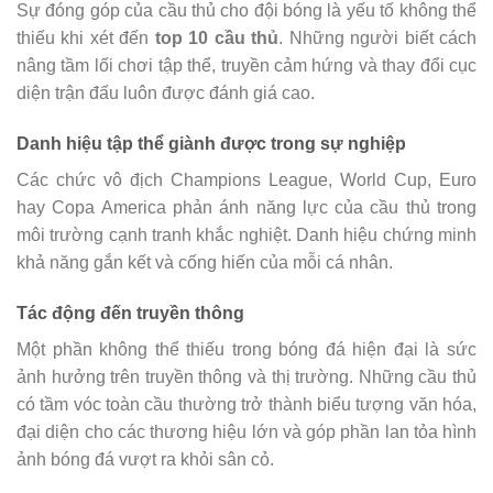
Sự đóng góp của cầu thủ cho đội bóng là yếu tố không thể
thiếu khi xét đến
top 10 cầu thủ
. Những người biết cách
nâng tầm lối chơi tập thể, truyền cảm hứng và thay đổi cục
diện trận đấu luôn được đánh giá cao.
Danh hiệu tập thể giành được trong sự nghiệp
Các chức vô địch Champions League, World Cup, Euro
hay Copa America phản ánh năng lực của cầu thủ trong
môi trường cạnh tranh khắc nghiệt. Danh hiệu chứng minh
khả năng gắn kết và cống hiến của mỗi cá nhân.
Tác động đến truyền thông
Một phần không thể thiếu trong bóng đá hiện đại là sức
ảnh hưởng trên truyền thông và thị trường. Những cầu thủ
có tầm vóc toàn cầu thường trở thành biểu tượng văn hóa,
đại diện cho các thương hiệu lớn và góp phần lan tỏa hình
ảnh bóng đá vượt ra khỏi sân cỏ.