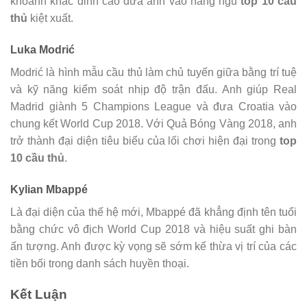
khoảnh khắc đỉnh cao đưa anh vào hàng ngũ
top 10 cầu
thủ
kiệt xuất.
Luka Modrić
Modrić là hình mẫu cầu thủ làm chủ tuyến giữa bằng trí tuệ
và kỹ năng kiểm soát nhịp độ trận đấu. Anh giúp Real
Madrid giành 5 Champions League và đưa Croatia vào
chung kết World Cup 2018. Với Quả Bóng Vàng 2018, anh
trở thành đại diện tiêu biểu của lối chơi hiện đại trong
top
10 cầu thủ
.
Kylian Mbappé
Là đại diện của thế hệ mới, Mbappé đã khẳng định tên tuổi
bằng chức vô địch World Cup 2018 và hiệu suất ghi bàn
ấn tượng. Anh được kỳ vọng sẽ sớm kế thừa vị trí của các
tiền bối trong danh sách huyền thoại.
Kết Luận